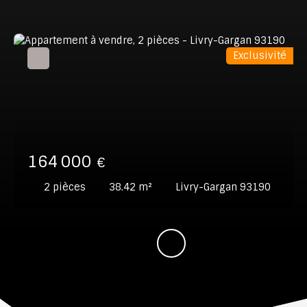
Exclusivité
164 000
€
2
pièces
38.42
m²
Livry-Gargan 93190