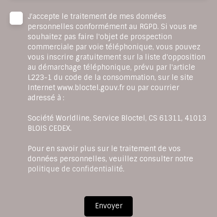
J'accepte le traitement de mes données
personnelles conformément au RGPD. Si vous ne
souhaitez pas faire l'objet de prospection
commerciale par voie téléphonique, vous pouvez
vous inscrire gratuitement sur la liste d'opposition
au démarchage téléphonique, prévu par l'article
L223-1 du code de la consommation, sur le site
Internet www.bloctel.gouv.fr ou par courrier
adressé à :
Société Worldline, Service Bloctel, CS 61311, 41013
BLOIS CEDEX.
Pour en savoir plus sur le traitement de vos
données personnelles, veuillez consulter notre
politique de confidentialité
.
Envoyer