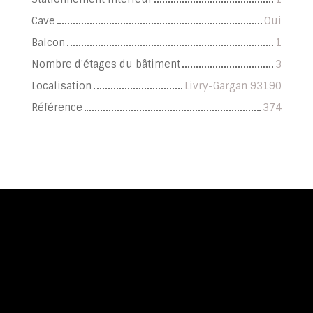
Cave
Oui
Balcon
1
Nombre d'étages du bâtiment
3
Localisation
Livry-Gargan 93190
Référence
374