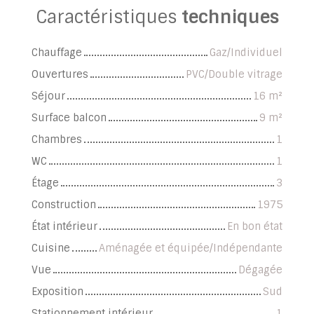
Caractéristiques
techniques
Chauffage
Gaz/Individuel
Ouvertures
PVC/Double vitrage
Séjour
16
m²
Surface balcon
9
m²
Chambres
1
WC
1
Étage
3
Construction
1975
État intérieur
En bon état
Cuisine
Aménagée et équipée/Indépendante
Vue
Dégagée
Exposition
Sud
Stationnement intérieur
1