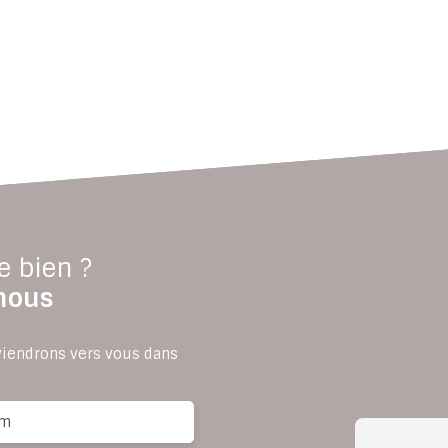
e bien ?
nous
eviendrons vers vous dans
m