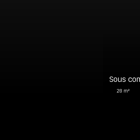
Sous co
28
m²