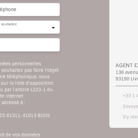
léphone
 souhaitez
nnées personnelles
AGENT E
ouhaitez pas faire l'objet
136 aven
oie téléphonique, vous
93190 Liv
sur la liste d'opposition
 par l'article L223-1 du
+33 1 
te Internet
 adressé à :
Envoye
, CS 61311, 41013 BLOIS
S'y re
ent de vos données