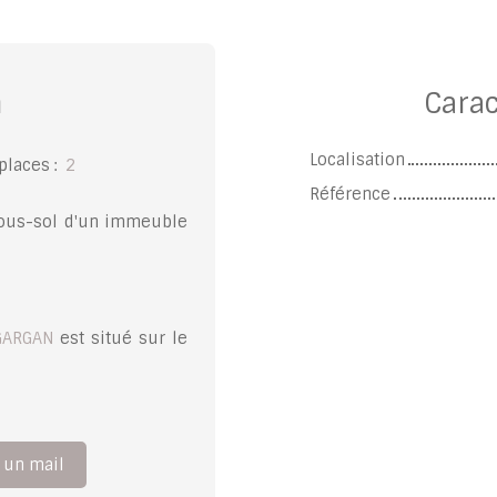
n
Carac
Localisation
 places
:
2
Référence
sous-sol d'un immeuble
GARGAN
est situé sur le
 un mail