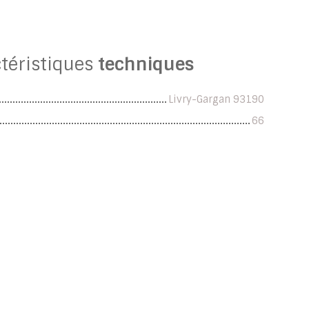
téristiques
techniques
Livry-Gargan 93190
66