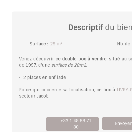
Descriptif
du bie
Surface
:
28
m²
Nb. de
Venez découvrir ce
double box à vendre
, situé au 
de 1997, d'une
surface de 28m2
.
2 places en enfilade
En ce qui concerne sa localisation, ce box à
LIVRY-
secteur Jacob.
+33 1 48 69 71
Envoyer
80