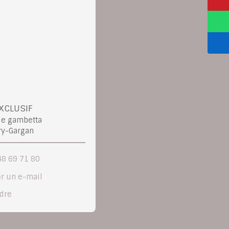
XCLUSIF
ue gambetta
ry-Gargan
48 69 71 80
r un e-mail
ndre