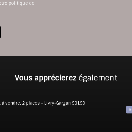
otre
politique de
Vous apprécierez
également
S