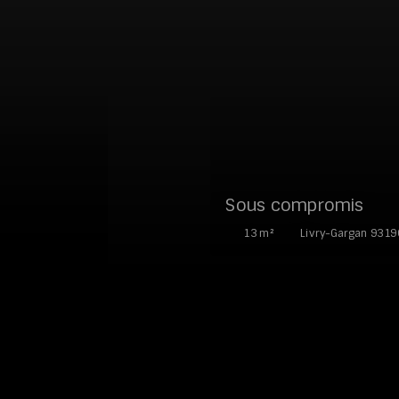
Sous compromis
13
m²
Livry-Gargan 9319