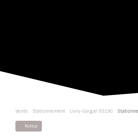
Vente
Stationnement
Livry-Gargan 93190
Stationn
Retour