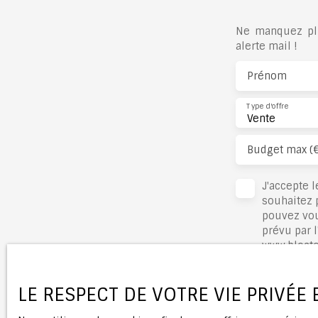
Ne manquez plu
alerte mail !
Prénom
Type d'offre
Vente
Budget max (
J'accepte 
souhaitez 
pouvez vou
prévu par l
www.bloctel
Société Wo
LE RESPECT DE VOTRE VIE PRIVÉE
Pour en sa