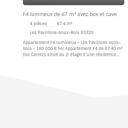
F4 lumineux de 67 m² avec box et cave
4
pièces
67.4
m²
Les Pavillons-sous-Bois 93320
Appartement F4 lumineux – Les Pavillons sous-
bois – 160 000 € FAI Appartement F4 de 67,40 m²
(loi Carrez), situé au 2ᵉ étage d’une résidence
calme, à proximité du canal de l’Ourcq. Le bien a
été rafraîchi avec goût et offre un agencement
fonctionnel et agréable. Il se compose d’une
entrée, d’un séjour lumineux de 15 m², de trois
chambres, d’une cuisine aménagée, d’une salle
de bains, de WC séparés, ainsi que d’une cave et
d’un box. L’appartement bénéficie d’une bonne
luminosité et d’un environnement paisible, tout
en restant proche des commerces, écoles et
transports. DPE : classe G (travaux d’amélioration
énergétique à prévoir). Prix : 160 000 € FAI.