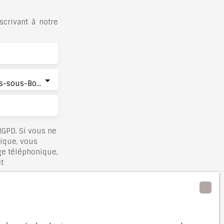
crivant à notre
Les Pavillons-sous-Bois (93320)
GPD. Si vous ne
nique, vous
ge téléphonique,
t
lez consulter