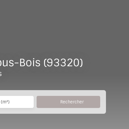
ous-Bois (93320)
s
Rechercher
 (m²)