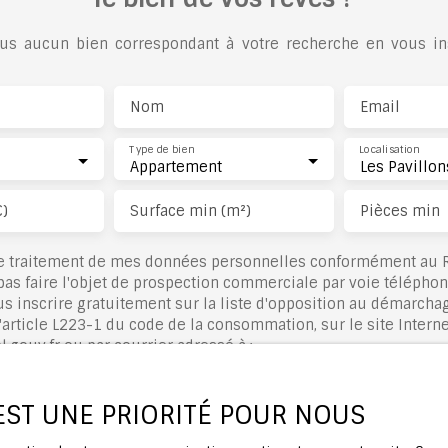
s aucun bien correspondant à votre recherche en vous ins
Nom
Email
Type de bien
Localisation
Appartement
€)
Surface min (m²)
Pièces min
le traitement de mes données personnelles conformément au R
pas faire l'objet de prospection commerciale par voie télépho
s inscrire gratuitement sur la liste d'opposition au démarcha
'article L223-1 du code de la consommation, sur le site Interne
.gouv.fr ou par courrier adressé à :
rldline, Service Bloctel, CS 61311, 41013 BLOIS CEDEX.
 EST UNE PRIORITÉ POUR NOUS
voir plus sur le traitement de vos données personnelles, veuil