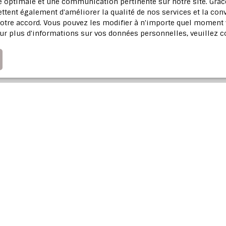
ce optimale et une communication pertinente sur notre site. Gr
ique de confidentialité
.
ttent également d'améliorer la qualité de nos services et la conv
tre accord. Vous pouvez les modifier à n'importe quel moment via
Recevoir des annonces
ur plus d'informations sur vos données personnelles, veuillez 
Profitez d'u
Notre agence immobi
votre bien dans l'Est 
Adresse de votr