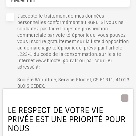
Pièces min
J'accepte le traitement de mes données
personnelles conformément au RGPD. Si vous ne
souhaitez pas faire l'objet de prospection
commerciale par voie téléphonique, vous pouvez
vous inscrire gratuitement sur la liste d'opposition
au démarchage téléphonique, prévu par l'article
L223-1 du code de la consommation, sur le site
Internet www.bloctel.gouv.fr ou par courrier
adressé à :
Société Worldline, Service Bloctel, CS 61311, 41013
BLOIS CEDEX.
Pour en savoir plus sur le traitement de vos
données personnelles, veuillez consulter notre
LE RESPECT DE VOTRE VIE
politique de confidentialité
.
PRIVÉE EST UNE PRIORITÉ POUR
NOUS
Recevoir des annonces