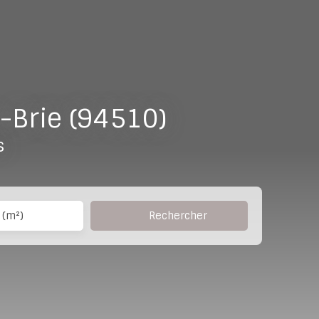
-Brie (94510)
s
Rechercher
 (m²)