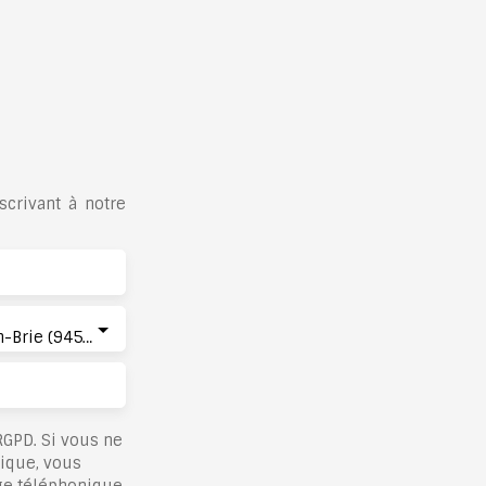
crivant à notre
La Queue-en-Brie (94510)
GPD. Si vous ne
nique, vous
ge téléphonique,