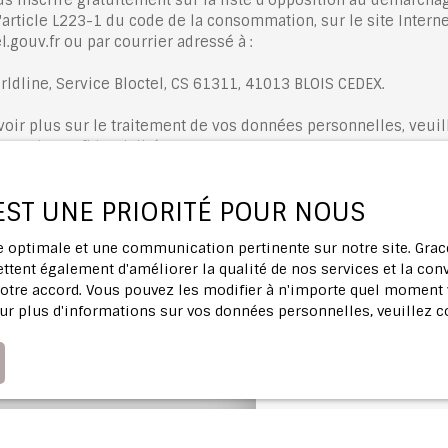
'article L223-1 du code de la consommation, sur le site Interne
.gouv.fr ou par courrier adressé à :
rldline, Service Bloctel, CS 61311, 41013 BLOIS CEDEX.
voir plus sur le traitement de vos données personnelles, veuil
ique de confidentialité
.
 EST UNE PRIORITÉ POUR NOUS
Recevoir des annonces
ce optimale et une communication pertinente sur notre site. Gr
ttent également d'améliorer la qualité de nos services et la conv
tre accord. Vous pouvez les modifier à n'importe quel moment via
ur plus d'informations sur vos données personnelles, veuillez 
Profitez d'u