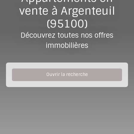
vente à Argenteuil
(95100)
Découvrez toutes nos offres
immobilières
Ouvrir la recherche
Type de bien
Appartement
Localisation
Argenteuil (95100)
Budget max (€)