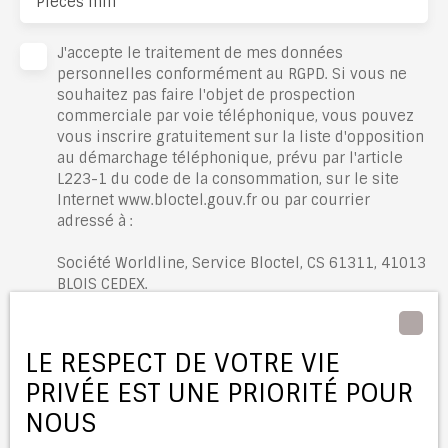
Pièces min
J'accepte le traitement de mes données
personnelles conformément au RGPD. Si vous ne
souhaitez pas faire l'objet de prospection
commerciale par voie téléphonique, vous pouvez
vous inscrire gratuitement sur la liste d'opposition
au démarchage téléphonique, prévu par l'article
L223-1 du code de la consommation, sur le site
Internet www.bloctel.gouv.fr ou par courrier
adressé à :
Société Worldline, Service Bloctel, CS 61311, 41013
BLOIS CEDEX.
Pour en savoir plus sur le traitement de vos
données personnelles, veuillez consulter notre
LE RESPECT DE VOTRE VIE
politique de confidentialité
.
PRIVÉE EST UNE PRIORITÉ POUR
NOUS
Recevoir des annonces