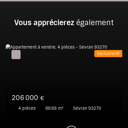
Vous apprécierez
également
Exclusivité
206 000
€
4
pièces
88.69
m²
Sevran 93270