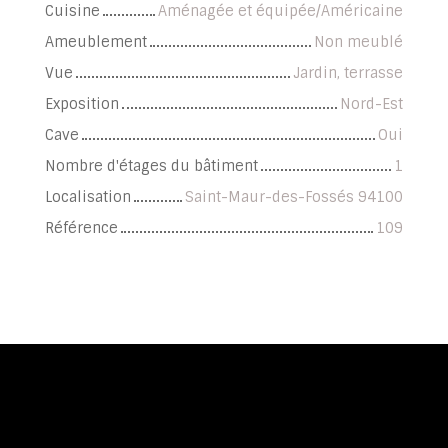
Cuisine
Aménagée et équipée/Américaine
Ameublement
Non meublé
Vue
Jardin, terrasse
Exposition
Nord-Est
Cave
Oui
Nombre d'étages du bâtiment
1
Localisation
Saint-Maur-des-Fossés 94100
Référence
109