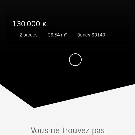
130 000
€
2
pièces
39.54
m²
Bondy 93140
Vous ne trouvez pas