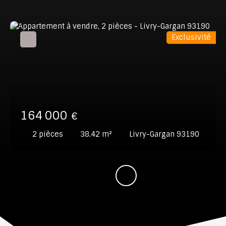
Exclusivité
164 000
€
2
pièces
38.42
m²
Livry-Gargan 93190