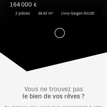
164 000
€
2
pièces
38.42
m²
Livry-Gargan 93190
Vous ne trouvez pas
le bien de vos rêves ?