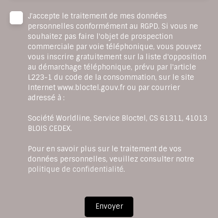
J'accepte le traitement de mes données
personnelles conformément au RGPD. Si vous ne
souhaitez pas faire l'objet de prospection
commerciale par voie téléphonique, vous pouvez
vous inscrire gratuitement sur la liste d'opposition
au démarchage téléphonique, prévu par l'article
L223-1 du code de la consommation, sur le site
Internet www.bloctel.gouv.fr ou par courrier
adressé à :
Société Worldline, Service Bloctel, CS 61311, 41013
BLOIS CEDEX.
Pour en savoir plus sur le traitement de vos
données personnelles, veuillez consulter notre
politique de confidentialité
.
Envoyer