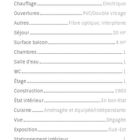
Chauffage
Electrique
Ouvertures
PVC/Double vitrage
Autres
Fibre optique, Interphone
Séjour
20
m²
Surface balcon
4
m²
Chambres
1
Salle d'eau
1
WC
1
Étage
1
Construction
1983
État intérieur
En bon état
Cuisine
Aménagée et équipée/Indépendante
Vue
Dégagée
Exposition
Sud-Est
Stationnement intérieur
1