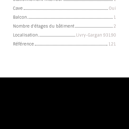
Cave
Oui
Balcon
1
Nombre d'étages du bâtiment
2
Localisation
Livry-Gargan 93190
Référence
121