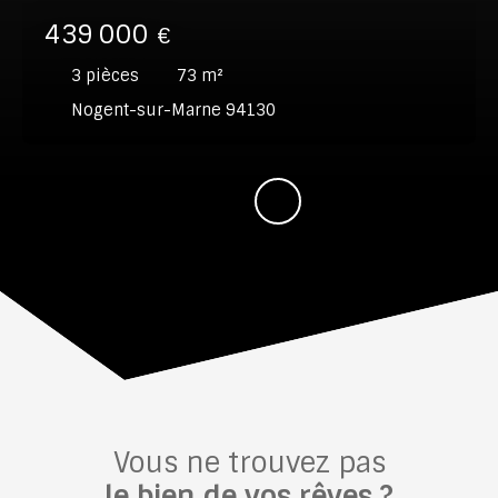
439 000
€
3
pièces
73
m²
Nogent-sur-Marne 94130
Vous ne trouvez pas
le bien de vos rêves ?