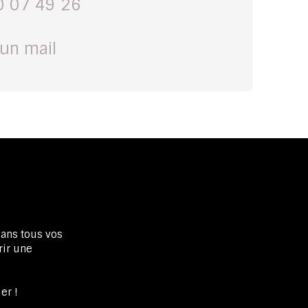
0 07 49 26
un mail
dans tous vos
rir une
er !