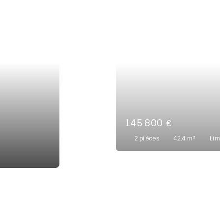
99 000
€
6
pièces
128.55
m²