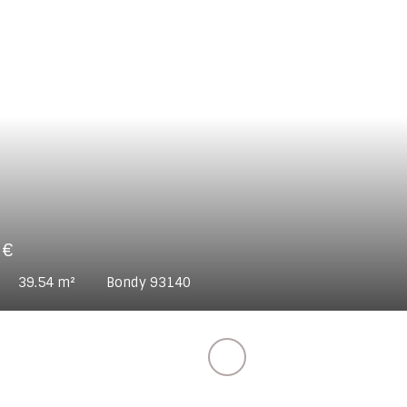
800
€
ces
42.4
m²
Limeil-Brévannes 94450