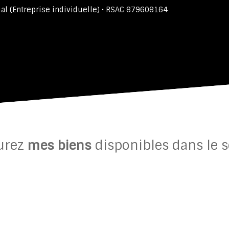
l (Entreprise individuelle) • RSAC 879608164
urez
mes biens
disponibles dans le s