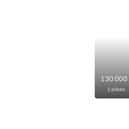
145 
2
piè